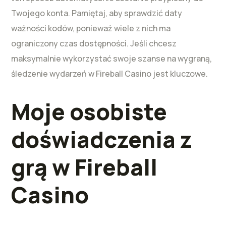
Twojego konta. Pamiętaj, aby sprawdzić daty
ważności kodów, ponieważ wiele z nich ma
ograniczony czas dostępności. Jeśli chcesz
maksymalnie wykorzystać swoje szanse na wygraną,
śledzenie wydarzeń w Fireball Casino jest kluczowe.
Moje osobiste
doświadczenia z
grą w Fireball
Casino