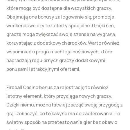
które mogą być dostępne dla wszystkich graczy.
Obejmują one bonusy za logowanie się, promocje
weekendowe czy też oferty specjalne. Dzięki nim,
gracze mogą zwiększać swoje szanse na wygraną,
korzystając z dodatkowych środków. Warto również
wspomnieć o programach lojalnościowych, które
nagradzają regularnych graczy dodatkowymi
bonusami i atrakcyjnymi ofertami.
Fireball Casino bonus za rejestrację to również
istotny element, który przyciąga nowych graczy.
Dzięki niemu, można łatwiej zacząć swoją przygodę z
grą i zobaczyć, co to kasyno ma do zaoferowania. To
świetny sposób na przetestowanie gier bez obaw o