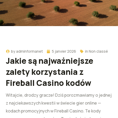
by
adminformanet
5 janvier 2026
in
Non classé
Jakie są najważniejsze
zalety korzystania z
Fireball Casino kodów
Witajcie, drodzy gracze! Dziś porozmawiamy o jednej
z najciekawszych kwestii w świecie gier online —
kodach promocyjnych w Fireball Casino. Te kody