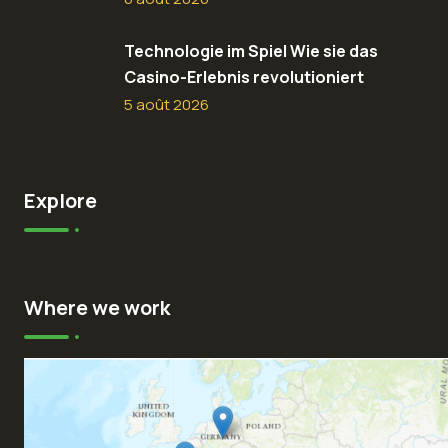
Technologie im Spiel Wie sie das
Casino-Erlebnis revolutioniert
5 août 2026
Explore
Where we work