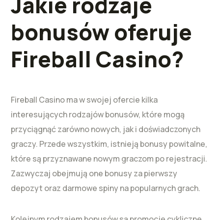
Jakie rodzaje
bonusów oferuje
Fireball Casino?
Fireball Casino ma w swojej ofercie kilka
interesujących rodzajów bonusów, które mogą
przyciągnąć zarówno nowych, jak i doświadczonych
graczy. Przede wszystkim, istnieją bonusy powitalne,
które są przyznawane nowym graczom po rejestracji.
Zazwyczaj obejmują one bonusy za pierwszy
depozyt oraz darmowe spiny na popularnych grach.
Kolejnym rodzajem bonusów są promocje cykliczne,