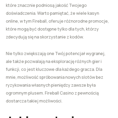
które znacznie podniosą jakość Twojego
doświadczenia. Warto pamiętać, że wiele kasyn
online, w tym Fireball, oferuje różnorodne promocje,
które mogą być dostępne tylko dla tych, którzy
zdecydują się na skorzystanie z kodów.
Nie tylko zwiększają one Twój potencjał wygranej,
ale także pozwalają na eksplorację różnych gier i
funkcji, co jest kluczowe dla każdego gracza. Dla
mnie, możliwość spróbowania nowych slotów bez
ryzykowania własnych pieniędzy zawsze była
ogromnym plusem. Fireball Casino z pewnością
dostarcza takiej możliwości.