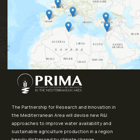
The Partnership for Research and Innovation in
the Mediterranean Area will devise new R&I
approaches to improve water availability and
sustainable agriculture production in a region
heavily distressed by climate change,