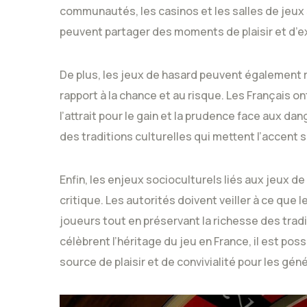
communautés, les casinos et les salles de jeux
peuvent partager des moments de plaisir et d’ex
De plus, les jeux de hasard peuvent également 
rapport à la chance et au risque. Les Français on
l’attrait pour le gain et la prudence face aux da
des traditions culturelles qui mettent l’accent s
Enfin, les enjeux socioculturels liés aux jeux 
critique. Les autorités doivent veiller à ce que 
joueurs tout en préservant la richesse des tradi
célèbrent l’héritage du jeu en France, il est po
source de plaisir et de convivialité pour les gén