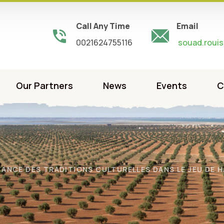
Call Any Time
Email
0021624755116
souad.rouis
Our Partners
News
Events
C
TANCE DES TRADITIONS CULTURELLES DANS LE JEU DE 