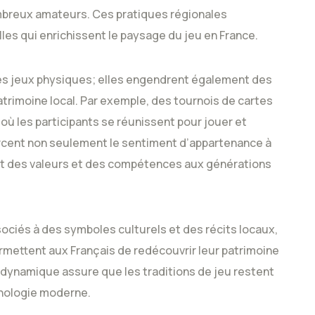
nombreux amateurs. Ces pratiques régionales
les qui enrichissent le paysage du jeu en France.
 des jeux physiques; elles engendrent également des
atrimoine local. Par exemple, des tournois de cartes
 où les participants se réunissent pour jouer et
rcent non seulement le sentiment d’appartenance à
 des valeurs et des compétences aux générations
sociés à des symboles culturels et des récits locaux,
permettent aux Français de redécouvrir leur patrimoine
e dynamique assure que les traditions de jeu restent
hnologie moderne.