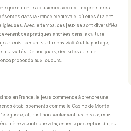
che qui remonte à plusieurs siècles. Les premières
présentes dans la France médiévale, où elles étaient
eligieuses. Avec le temps, ces jeux se sont diversifiés
, devenant des pratiques ancrées dans la culture
ours mis l’accent sur la convivialité et le partage,
 communautés. De nos jours, des sites comme
rience proposée aux joueurs.
casinos en France, le jeu a commencé à prendre une
 grands établissements comme le Casino de Monte-
’élégance, attirant non seulement les locaux, mais
énomène a contribué à façonner la perception du jeu