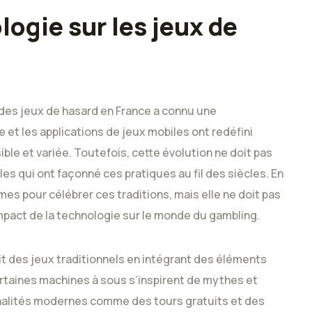
logie sur les jeux de
 des jeux de hasard en France a connu une
e et les applications de jeux mobiles ont redéfini
ible et variée. Toutefois, cette évolution ne doit pas
lles qui ont façonné ces pratiques au fil des siècles. En
mes pour célébrer ces traditions, mais elle ne doit pas
’impact de la technologie sur le monde du gambling.
rit des jeux traditionnels en intégrant des éléments
ertaines machines à sous s’inspirent de mythes et
nnalités modernes comme des tours gratuits et des