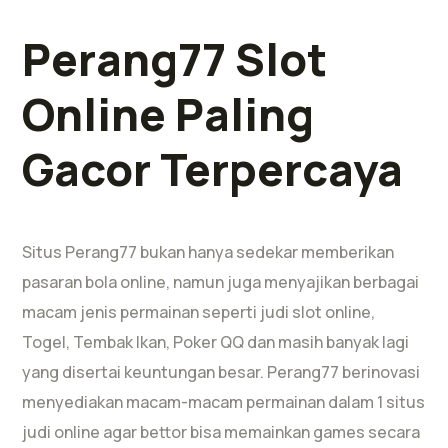
Perang77 Slot
Online Paling
Gacor Terpercaya
Situs Perang77 bukan hanya sedekar memberikan
pasaran bola online, namun juga menyajikan berbagai
macam jenis permainan seperti judi slot online,
Togel, Tembak Ikan, Poker QQ dan masih banyak lagi
yang disertai keuntungan besar. Perang77 berinovasi
menyediakan macam-macam permainan dalam 1 situs
judi online agar bettor bisa memainkan games secara