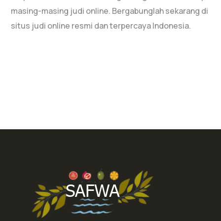
masing-masing judi online. Bergabunglah sekarang di
situs judi online resmi dan terpercaya Indonesia.