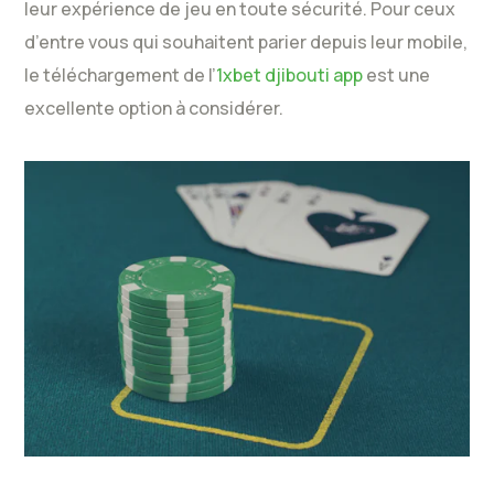
leur expérience de jeu en toute sécurité. Pour ceux
d’entre vous qui souhaitent parier depuis leur mobile,
le téléchargement de l’
1xbet djibouti app
est une
excellente option à considérer.