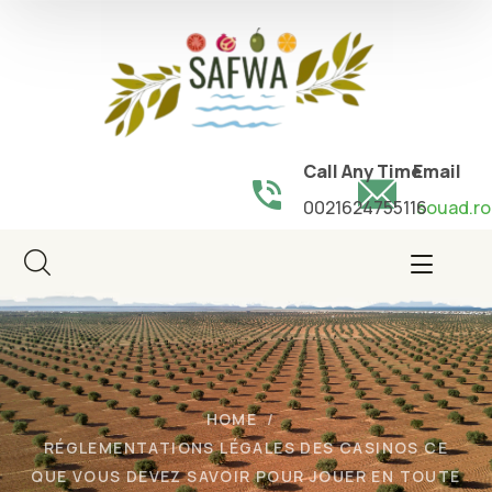
Call Any Time
Email
0021624755116
souad.ro
HOME
RÉGLEMENTATIONS LÉGALES DES CASINOS CE
QUE VOUS DEVEZ SAVOIR POUR JOUER EN TOUTE