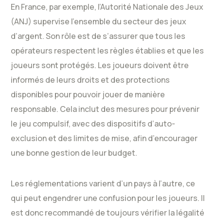
En France, par exemple, l’Autorité Nationale des Jeux
(ANJ) supervise l’ensemble du secteur des jeux
d’argent. Son rôle est de s’assurer que tous les
opérateurs respectent les règles établies et que les
joueurs sont protégés. Les joueurs doivent être
informés de leurs droits et des protections
disponibles pour pouvoir jouer de manière
responsable. Cela inclut des mesures pour prévenir
le jeu compulsif, avec des dispositifs d’auto-
exclusion et des limites de mise, afin d’encourager
une bonne gestion de leur budget.
Les réglementations varient d’un pays à l’autre, ce
qui peut engendrer une confusion pour les joueurs. Il
est donc recommandé de toujours vérifier la légalité