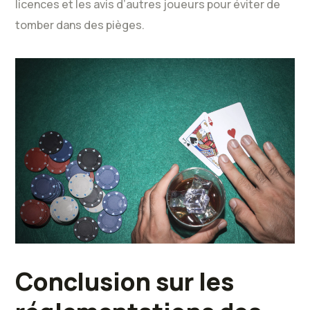
licences et les avis d’autres joueurs pour éviter de
tomber dans des pièges.
Conclusion sur les